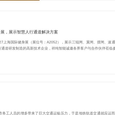
健身展，展示智慧人行通道解决方案
027上海国际健身展（展位号：A2052），展示三辊闸、翼闸、摆闸、速
行通道研发制造的高新技术企业，祥纯智能诚邀各界客户与合作伙伴莅临
务工人员的增多带来了巨大交通运输压力，于是地铁轨道交通就应运而