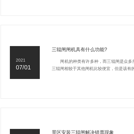
三辊闸闸机具有什么功能?
2021
闸机的种类有许多种，而三辊闸是众多闸
07/01
三辊闸相较于其他闸机比较便宜，但是该有的
景区安装三辊闸解决错票现象